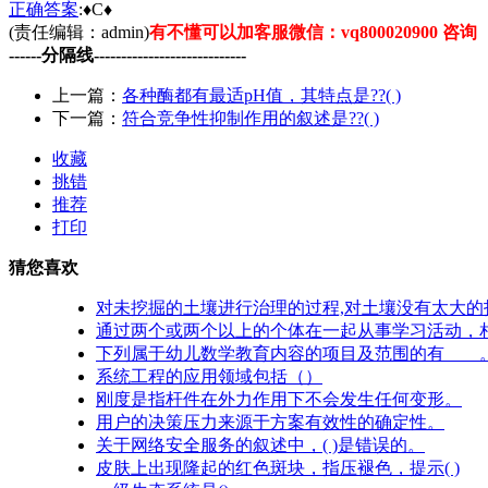
正确
答案
:♦C♦
(责任编辑：admin)
有不懂可以加客服微信：vq800020900 咨询
------分隔线----------------------------
上一篇：
各种酶都有最适pH值，其特点是??( )
下一篇：
符合竞争性抑制作用的叙述是??( )
收藏
挑错
推荐
打印
猜您喜欢
对未挖掘的土壤进行治理的过程,对土壤没有太大的
通过两个或两个以上的个体在一起从事学习活动，
下列属于幼儿数学教育内容的项目及范围的有____
系统工程的应用领域包括（）
刚度是指杆件在外力作用下不会发生任何变形。
用户的决策压力来源于方案有效性的确定性。
关于网络安全服务的叙述中，( )是错误的。
皮肤上出现隆起的红色斑块，指压褪色，提示( )