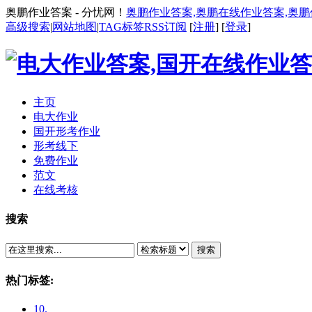
奥鹏作业答案 - 分忧网！
奥鹏作业答案,奥鹏在线作业答案,奥
高级搜索
|
网站地图
|
TAG标签
RSS订阅
[
注册
] [
登录
]
主页
电大作业
国开形考作业
形考线下
免费作业
范文
在线考核
搜索
搜索
热门标签:
10.