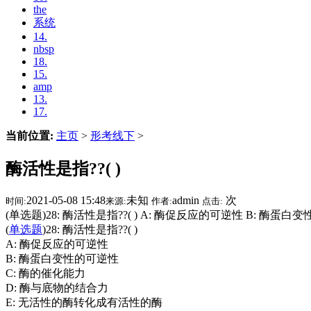
the
系统
14.
nbsp
18.
15.
amp
13.
17.
当前位置:
主页
>
形考线下
>
酶活性是指??( )
2021-05-08 15:48
未知
admin
次
时间:
来源:
作者:
点击:
(单选题)28: 酶活性是指??( ) A: 酶促反应的可逆性 B: 酶
(
单选题
)28: 酶活性是指??( )
A: 酶促反应的可逆性
B: 酶蛋白变性的可逆性
C: 酶的催化能力
D: 酶与底物的结合力
E: 无活性的酶转化成有活性的酶