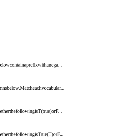
lowcontainaprefixwithanega...
nsbelow.Matcheachvocabular...
rthefollowingisT(true)orF...
rthefollowingisTrue(T)orF...