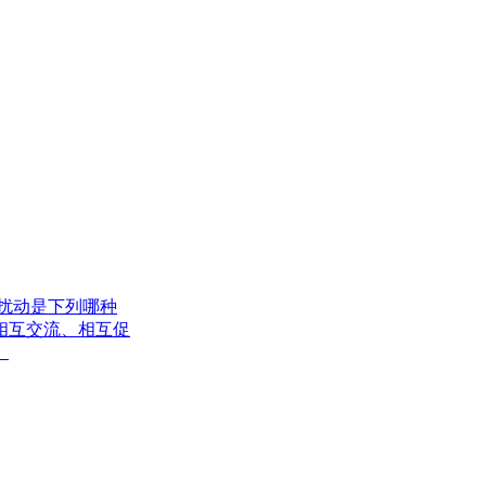
扰动是下列哪种
相互交流、相互促
。