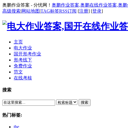
奥鹏作业答案 - 分忧网！
奥鹏作业答案,奥鹏在线作业答案,奥
高级搜索
|
网站地图
|
TAG标签
RSS订阅
[
注册
] [
登录
]
主页
电大作业
国开形考作业
形考线下
免费作业
范文
在线考核
搜索
搜索
热门标签:
the