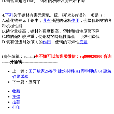
D.当含量超过1%时，钢材的极限强度开始下降
4.
下列
关于钢材有害元素氧、硫、磷说法有误的一项是（ ）
A.硫化物夹杂于钢中，
具有
强烈的偏析
作用
，会降低钢材的各
种机械性能
B.磷含量提高，钢材的强度提高，塑性和韧性显著下降
C.磷的偏析较严重，使钢材的冷脆性降低，可焊性降低
D.氧有促进时效倾向的
作用
，使钢的可焊性
变差
(责任编辑：admin)
有不懂可以加客服微信：vq800020900 咨询
------分隔线----------------------------
上一篇：
国开放家26春季 建筑材料(A) 即学即练7.4 建筑
砂浆试验
下一篇：没有了
收藏
挑错
推荐
打印