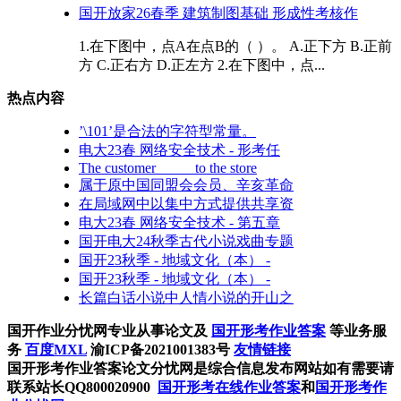
国开放家26春季 建筑制图基础 形成性考核作
1.在下图中，点A在点B的（ ）。 A.正下方 B.正前
方 C.正右方 D.正左方 2.在下图中，点...
热点内容
’\101’是合法的字符型常量。
电大23春 网络安全技术 - 形考任
The customer _____to the store
属于原中国同盟会会员、辛亥革命
在局域网中以集中方式提供共享资
电大23春 网络安全技术 - 第五章
国开电大24秋季古代小说戏曲专题
国开23秋季 - 地域文化（本） -
国开23秋季 - 地域文化（本） -
长篇白话小说中人情小说的开山之
国开作业分忧网专业从事论文及
国开形考作业答案
等业务服
务
百度MXL
渝ICP备2021001383号
友情链接
国开形考作业答案论文分忧网是综合信息发布网站如有需要请
联系站长QQ800020900
国开形考在线作业答案
和
国开形考作