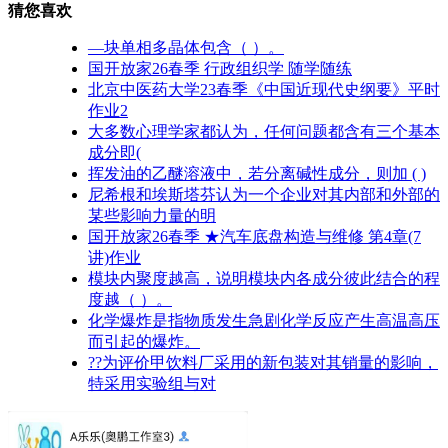
猜您喜欢
—块单相多晶体包含（ ）。
国开放家26春季 行政组织学 随学随练
北京中医药大学23春季《中国近现代史纲要》平时
作业2
大多数心理学家都认为，任何问题都含有三个基本
成分即(
挥发油的乙醚溶液中，若分离碱性成分，则加 ( )
尼希根和埃斯塔芬认为一个企业对其内部和外部的
某些影响力量的明
国开放家26春季 ★汽车底盘构造与维修 第4章(7
讲)作业
模块内聚度越高，说明模块内各成分彼此结合的程
度越（ ）。
化学爆炸是指物质发生急剧化学反应产生高温高压
而引起的爆炸。
??为评价甲饮料厂采用的新包装对其销量的影响，
特采用实验组与对