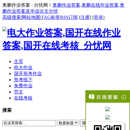
奥鹏作业答案 - 分忧网！
奥鹏作业答案,奥鹏在线作业答案,奥
鹏作业答案及毕业论文分忧
高级搜索
|
网站地图
|
TAG标签
RSS订阅
[
注册
] [
登录
]
主页
电大作业
国开形考作业
形考线下
免费作业
范文
在线考核
搜索
搜索