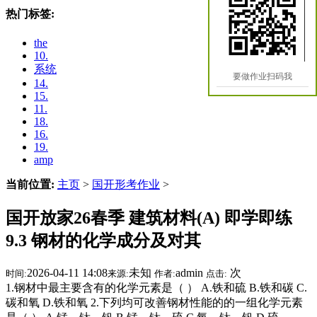
热门标签:
the
10.
系统
要做作业扫码我
14.
15.
11.
18.
16.
19.
amp
当前位置:
主页
>
国开形考作业
>
国开放家26春季 建筑材料(A) 即学即练
9.3 钢材的化学成分及对其
2026-04-11 14:08
未知
admin
次
时间:
来源:
作者:
点击:
1.钢材中最主要含有的化学元素是（ ） A.铁和硫 B.铁和碳 C.
碳和氧 D.铁和氧 2.下列均可改善钢材性能的的一组化学元素