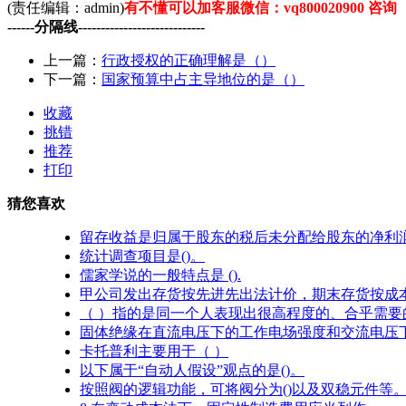
(责任编辑：admin)
有不懂可以加客服微信：vq800020900 咨询
------分隔线----------------------------
上一篇：
行政授权的正确理解是（）
下一篇：
国家预算中占主导地位的是（）
收藏
挑错
推荐
打印
猜您喜欢
留存收益是归属于股东的税后未分配给股东的净利
统计调查项目是()。
儒家学说的一般特点是 ().
甲公司发出存货按先进先出法计价，期末存货按成
（ ）指的是同一个人表现出很高程度的、合乎需要
固体绝缘在直流电压下的工作电场强度和交流电压
卡托普利主要用于（ ）
以下属于“自动人假设”观点的是()。
按照阀的逻辑功能，可将阀分为()以及双稳元件等