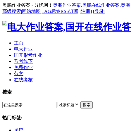
奥鹏作业答案 - 分忧网！
奥鹏作业答案,奥鹏在线作业答案,奥
高级搜索
|
网站地图
|
TAG标签
RSS订阅
[
注册
] [
登录
]
主页
电大作业
国开形考作业
形考线下
免费作业
范文
在线考核
搜索
搜索
热门标签:
系统