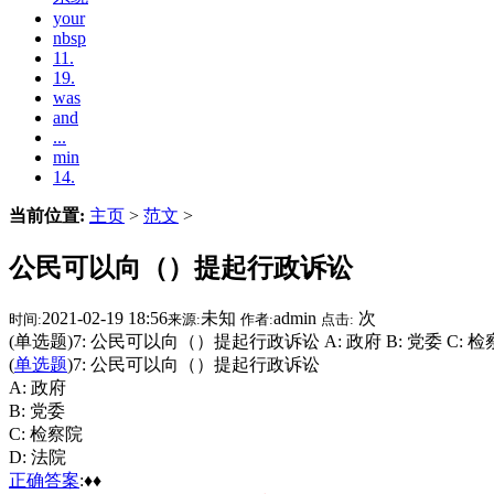
your
nbsp
11.
19.
was
and
...
min
14.
当前位置:
主页
>
范文
>
公民可以向（）提起行政诉讼
2021-02-19 18:56
未知
admin
次
时间:
来源:
作者:
点击:
(单选题)7: 公民可以向（）提起行政诉讼 A: 政府 B: 党委 C: 检
(
单选题
)7: 公民可以向（）提起行政诉讼
A: 政府
B: 党委
C: 检察院
D: 法院
正确
答案
:♦♦