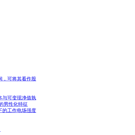
润，可将其看作股
本与可变现净值孰
的男性化特征
下的工作电场强度
。