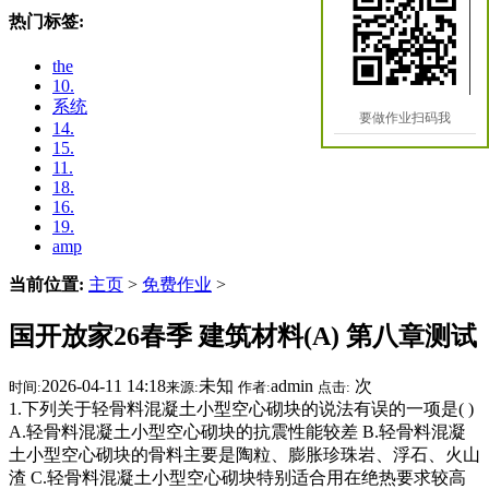
热门标签:
the
10.
系统
要做作业扫码我
14.
15.
11.
18.
16.
19.
amp
当前位置:
主页
>
免费作业
>
国开放家26春季 建筑材料(A) 第八章测试
2026-04-11 14:18
未知
admin
次
时间:
来源:
作者:
点击:
1.下列关于轻骨料混凝土小型空心砌块的说法有误的一项是( )
A.轻骨料混凝土小型空心砌块的抗震性能较差 B.轻骨料混凝
土小型空心砌块的骨料主要是陶粒、膨胀珍珠岩、浮石、火山
渣 C.轻骨料混凝土小型空心砌块特别适合用在绝热要求较高