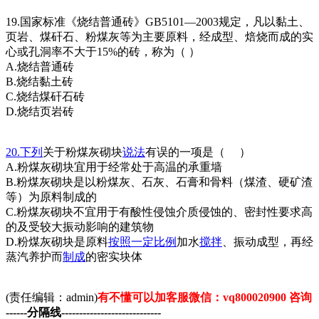
19.国家标准《烧结普通砖》GB5101—2003规定，凡以黏土、
页岩、煤矸石、粉煤灰等为主要原料，经成型、焙烧而成的实
心或孔洞率不大于15%的砖，称为（ ）
A.烧结普通砖
B.烧结黏土砖
C.烧结煤矸石砖
D.烧结页岩砖
20.
下列
关于粉煤灰砌块
说法
有误的一项是（ ）
A.粉煤灰砌块宜用于经常处于高温的承重墙
B.粉煤灰砌块是以粉煤灰、石灰、石膏和骨料（煤渣、硬矿渣
等）为原料制成的
C.粉煤灰砌块不宜用于有酸性侵蚀介质侵蚀的、密封性要求高
的及受较大振动影响的建筑物
D.粉煤灰砌块是原料
按照
一定
比例
加水
搅拌
、振动成型，再经
蒸汽养护而
制成
的密实块体
(责任编辑：admin)
有不懂可以加客服微信：vq800020900 咨询
------分隔线----------------------------