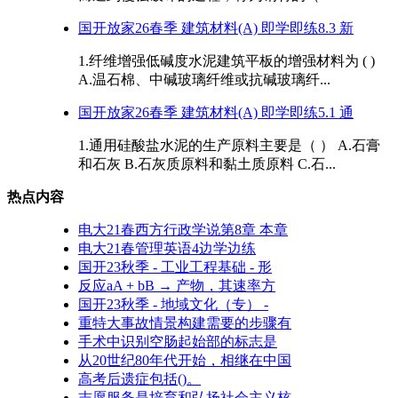
国开放家26春季 建筑材料(A) 即学即练8.3 新
1.纤维增强低碱度水泥建筑平板的增强材料为 ( )
A.温石棉、中碱玻璃纤维或抗碱玻璃纤...
国开放家26春季 建筑材料(A) 即学即练5.1 通
1.通用硅酸盐水泥的生产原料主要是（ ） A.石膏
和石灰 B.石灰质原料和黏土质原料 C.石...
热点内容
电大21春西方行政学说第8章 本章
电大21春管理英语4边学边练
国开23秋季 - 工业工程基础 - 形
反应aA + bB → 产物，其速率方
国开23秋季 - 地域文化（专） -
重特大事故情景构建需要的步骤有
手术中识别空肠起始部的标志是
从20世纪80年代开始，相继在中国
高考后遗症包括()。
志愿服务是培育和弘扬社会主义核