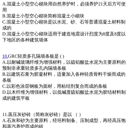
A.混凝土小型空心砌块用自然养护时，必须养护21天后方可使
用
B.混凝土小型空心砌块简称混凝土小砌块
C.混凝土小型空心砌块是以水泥、砂、石等普通混凝土材料制
成的
D.混凝土小型空心砌块适用于建造地震设计烈度为8度及8度以
下地区的各种建筑墙体
10.
GRC轻质多孔隔墙条板是 ( )
A.以耐碱玻璃纤维为增强材料，以硫铝酸盐水泥为主要原料的
预制非承重轻质多孔内隔墙条板
B.以建筑石膏为胶凝材料，适量加入各种轻质骨料干燥而成的
条板
C.以彩色涂层钢板为面材，用粘结剂复合而成的条板
D.以木纤维为增强材料，以低碱度硫铝酸盐水泥为胶结材料制
成的建筑平板
11.蒸压灰砂砖（简称灰砂砖）是以 （ ）
A.石灰和砂为主要原料，经坯料制备、压制成型，再经高压饱
和蒸汽养护而成的砖