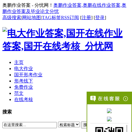
奥鹏作业答案 - 分忧网！
奥鹏作业答案,奥鹏在线作业答案,奥
鹏作业答案及毕业论文分忧
高级搜索
|
网站地图
|
TAG标签
RSS订阅
[
注册
] [
登录
]
主页
电大作业
国开形考作业
形考线下
免费作业
范文
在线考核
搜索
搜索