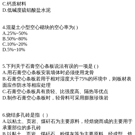
C.钙质材料
D.低碱度硫铝酸盐水泥
4.混凝土小型空心砌块的空心率为( )
A.25%~50%
B.50%~80%
C.10%~20%
D.5%~10%
5.下列关于石膏空心条板说法有误的一项是 ( )
A.用石膏空心条板安装墙体时必须使用龙骨
B.石膏空心条板若用于相对湿度大于75%的环境中，则板材表
面应作防水等相应处理
C.石膏空心条板具有质轻、比强度高、隔热等优点
D.制作石膏空心条板时，轻骨料可采用膨胀珍珠岩
6.烧结多孔砖是指（ ）
A.以粘土、页岩、煤矸石为主要原料，经焙烧而成的主要用于
承重部位的多孔砖
B.以黏土、页岩、煤矸石、粉煤灰等为主要原料，经成型、焙