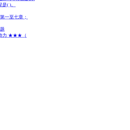
( )。
（第一至七章；
习题
动力 ★★★（