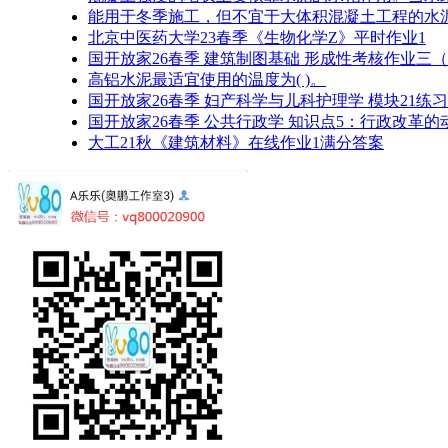
能用于冬季施工，但不宜于大体积混凝土工程的水泥是
北京中医药大学23春季《生物化学Z》平时作业1
国开放家26春季 建筑制图基础 形成性考核作业三
高铝水泥最适宜使用的温度为( )。
国开放家26春季 妇产科学与儿科护理学 模块21练
国开放家26春季 公共行政学 知识点5：行政改革的
大工21秋《建筑材料》在线作业1满分答案