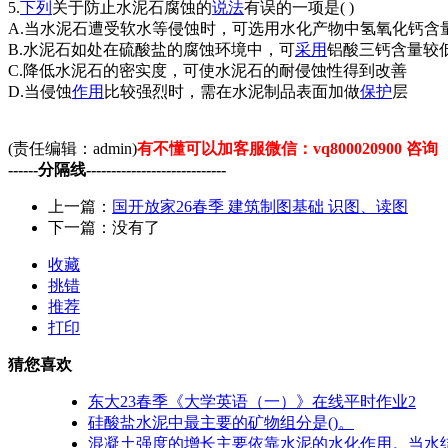
5.
下列
关于防止水泥石腐蚀的
说法
有误的一项是( )
A.当水泥石遭受软水等侵蚀时，可选用水化产物中氢氧化钙含
B.水泥石如处在硫酸盐的腐蚀环境中，可
采用
铝酸三钙含量较
C.降低水泥石的密实度，可使水泥石的耐侵蚀性得到改善
D.当侵蚀
作用
比较强烈时，需在水泥制品表面加做
保护
层
(责任编辑：admin)
有不懂可以加客服微信：vq800020900 咨询
------分隔线----------------------------
上一篇：
国开放家26春季 建筑制图基础 识图、读图
下一篇：没有了
收藏
挑错
推荐
打印
猜您喜欢
东大23春季《大学英语（一）》在线平时作业2
硅酸盐水泥中最主要的矿物组分是()。
混凝土强度的增长主要依靠水泥的水化作用。当水