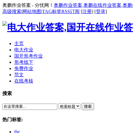
奥鹏作业答案 - 分忧网！
奥鹏作业答案,奥鹏在线作业答案,奥
高级搜索
|
网站地图
|
TAG标签
RSS订阅
[
注册
] [
登录
]
主页
电大作业
国开形考作业
形考线下
免费作业
范文
在线考核
搜索
搜索
热门标签:
the