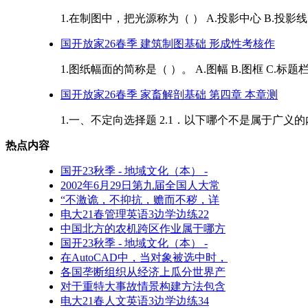
1.在制图中，把光源称为（ ） A.投影中心 B.投影线 C
国开放家26春季 建筑制图基础 形成性考核作
1.图纸幅面的简称是（ ）。 A.图幅 B.图框 C.标题栏
国开放家26春季 家畜解剖基础 第四章 本章测
1.一、不定向选择题 2.1．以下哪个不是属于广义的内脏器官
热点内容
国开23秋季 - 地域文化（本） -
2002年6月29日第九届全国人大常
“不激诡，不抑抗，赡而不秽，详
电大21春管理英语3边学边练22
中国北方的农机跨区作业属于哪方
国开23秋季 - 地域文化（本） -
在AutoCAD中，当对象被选中时，
各国垄断组织从经济上瓜分世界产
对于重特大事故情景构建方法包含
电大21春人文英语3边学边练34