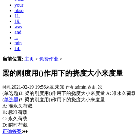
your
nbsp
11.
19.
was
and
...
min
14.
当前位置:
主页
>
免费作业
>
梁的刚度用()作用下的挠度大小来度量
2021-02-19 19:56
未知
admin
次
时间:
来源:
作者:
点击:
(单选题)3: 梁的刚度用()作用下的挠度大小来度量 A: 准永久荷载 
(
单选题
)3: 梁的刚度用()作用下的挠度大小来度量
A: 准永久荷载
B: 标准荷载
C: 永久荷载
D: 瞬时荷载
正确
答案
:♦♦