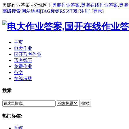
奥鹏作业答案 - 分忧网！
奥鹏作业答案,奥鹏在线作业答案,奥
高级搜索
|
网站地图
|
TAG标签
RSS订阅
[
注册
] [
登录
]
主页
电大作业
国开形考作业
形考线下
免费作业
范文
在线考核
搜索
搜索
热门标签:
系统