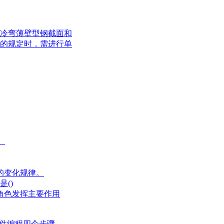
冷弯薄壁型钢截面和
的规定时，需进行单
。
的变化规律。
()
角色发挥主要作用
器件编程四个步骤