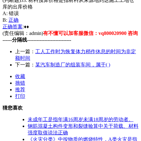
(判断题)33: 材料预算价格是指材料从来源地到达施工工地仓
库的出库价格
A: 错误
B:
正确
正确
答案
:♦♦
(责任编辑：admin)
有不懂可以加客服微信：vq800020900 咨询
------分隔线----------------------------
上一篇：
工人工作时为恢复体力稍作休息的时间为非定
额时间
下一篇：
某汽车制造厂的组装车间，属于( )
收藏
挑错
推荐
打印
猜您喜欢
未成年工是指年满16周岁未满18周岁的劳动者。
钢筋混凝土构件变形和裂缝验算中关于荷载、材料
强度取值说法正确
《火灾分类》中按物质的燃烧特性，A类火灾是指