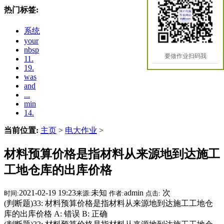
热门标签:
系统
your
nbsp
要做作业扫码我
11.
19.
was
and
...
min
14.
当前位置:
主页
>
电大作业
>
材料预算价格是指材料从来源地到达施工
工地仓库的出库价格
2021-02-19 19:23
未知
admin
次
时间:
来源:
作者:
点击:
(判断题)33: 材料预算价格是指材料从来源地到达施工工地仓
库的出库价格 A: 错误 B: 正确