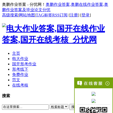
奥鹏作业答案 - 分忧网！
奥鹏作业答案,奥鹏在线作业答案,奥
鹏作业答案及毕业论文分忧
高级搜索
|
网站地图
|
TAG标签
RSS订阅
[
注册
] [
登录
]
主页
电大作业
国开形考作业
形考线下
免费作业
范文
在线考核
搜索
搜索